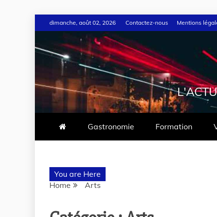
dimanche, août 02, 2026
Contactez-nous
Mentions légal
L'ACTU
Gastronomie
Formation
You are Here
Home
Arts