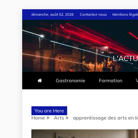
dimanche, août 02, 2026
Contactez-nous
Mentions légal
L'ACTU
Gastronomie
Formation
You are Here
Home
Arts
apprentissage des arts en li